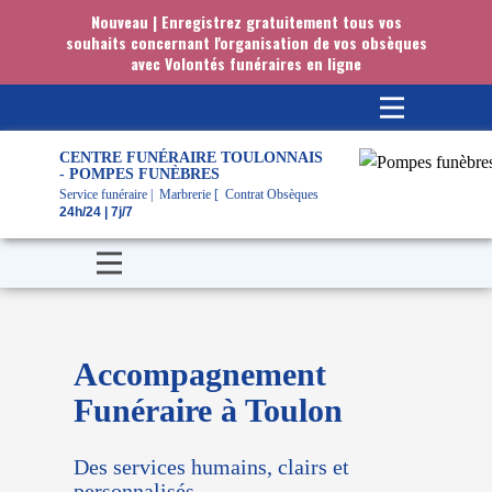
Nouveau | Enregistrez gratuitement tous vos
souhaits concernant l'organisation de vos obsèques
avec Volontés funéraires en ligne
CENTRE FUNÉRAIRE TOULONNAIS
- POMPES FUNÈBRES
Service funéraire | Marbrerie [ Contrat Obsèques
24h/24 | 7j/7
Accompagnement
Funéraire à Toulon
Des services humains, clairs et
personnalisés