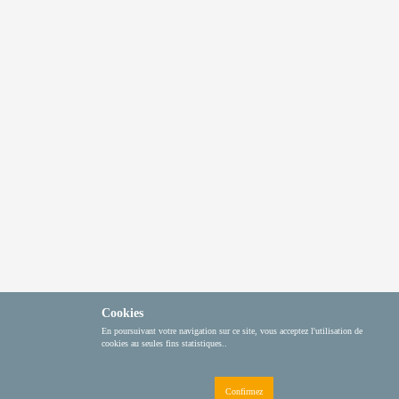
Cookies
En poursuivant votre navigati​on sur ce site, vous acceptez l'utilisation de
cookies au seules fins statistiques..
Confirmez