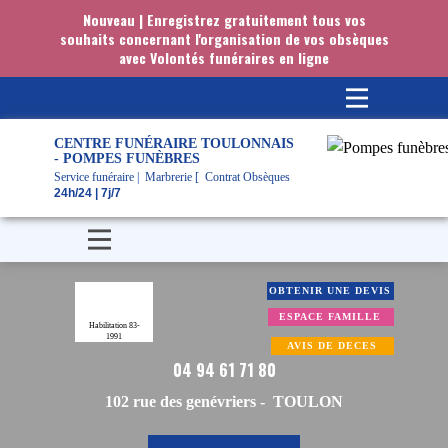
Nouveau | Enregistrez gratuitement tous vos
souhaits concernant l'organisation de vos obsèques
avec Volontés funéraires en ligne
CENTRE FUNÉRAIRE TOULONNAIS
- POMPES FUNÈBRES
Service funéraire | Marbrerie [ Contrat Obsèques
24h/24 | 7j/7
OBTENIR UNE DEVIS
ESPACE FAMILLE
Habilitation 83-
1991
AVIS DE DECES
04 94 61 71 80
102 rue des genévriers - TOULON