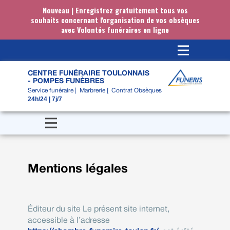
Nouveau | Enregistrez gratuitement tous vos
souhaits concernant l'organisation de vos obsèques
avec Volontés funéraires en ligne
CENTRE FUNÉRAIRE TOULONNAIS
- POMPES FUNÈBRES
Service funéraire | Marbrerie [ Contrat Obsèques
24h/24 | 7j/7
Mentions légales
Éditeur du site Le présent site internet,
accessible à l’adresse