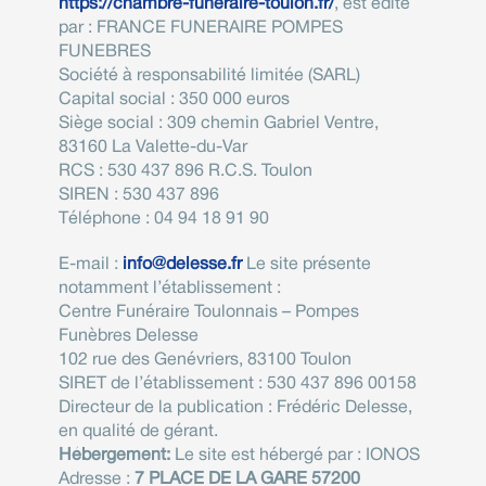
https://chambre-funeraire-toulon.fr/
, est édité
par : FRANCE FUNERAIRE POMPES
FUNEBRES
Société à responsabilité limitée (SARL)
Capital social : 350 000 euros
Siège social : 309 chemin Gabriel Ventre,
83160 La Valette-du-Var
RCS : 530 437 896 R.C.S. Toulon
SIREN : 530 437 896
Téléphone : 04 94 18 91 90
E-mail :
info@delesse.fr
Le site présente
notamment l’établissement :
Centre Funéraire Toulonnais – Pompes
Funèbres Delesse
102 rue des Genévriers, 83100 Toulon
SIRET de l’établissement : 530 437 896 00158
Directeur de la publication : Frédéric Delesse,
en qualité de gérant.
Hébergement:
Le site est hébergé par : IONOS
Adresse :
7 PLACE DE LA GARE 57200